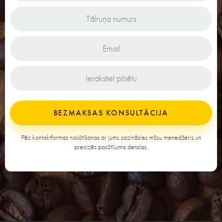
BEZMAKSAS KONSULTĀCIJA
Pēc kontaktformas nosūtīšanas ar jums sazināsies mūsu menedžeris un
precizēs pasūtījuma detaļas.