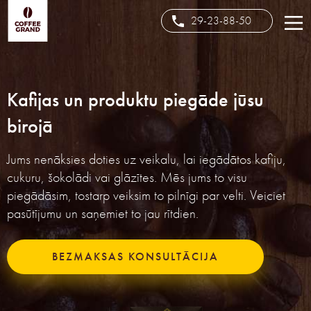
29-23-88-50
Kafijas un produktu piegāde jūsu
birojā
Jums nenāksies doties uz veikalu, lai iegādātos kafiju,
cukuru, šokolādi vai glāzītes. Mēs jums to visu
piegādāsim, tostarp veiksim to pilnīgi par velti. Veiciet
pasūtījumu un saņemiet to jau rītdien.
BEZMAKSAS KONSULTĀCIJA