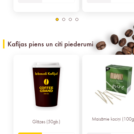
Kafijas piens un citi piederumi
Maisāmie kociņi (100g
Glāzes (50gb.)