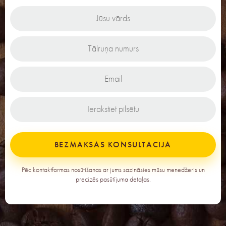
BEZMAKSAS KONSULTĀCIJA
Pēc kontaktformas nosūtīšanas ar jums sazināsies mūsu menedžeris un
precizēs pasūtījuma detaļas.