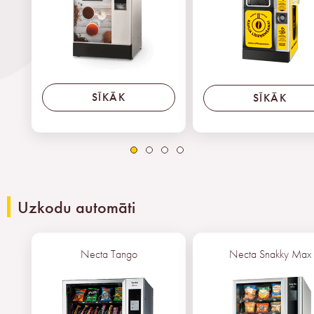
SĪKĀK
SĪKĀK
Uzkodu automāti
Necta Tango
Necta Snakky Max