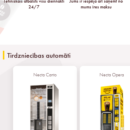
Tehniskais atbalsts visu diennakti
Jums ir iespēja arī saņemt no
24/7
mums īres maksu
Tirdzniecības automāti
Necta Canto
Necta Opera