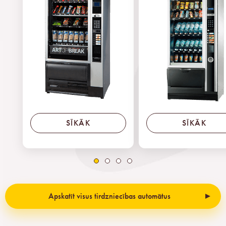
SĪKĀK
SĪKĀK
Apskatīt visus tirdzniecības automātus