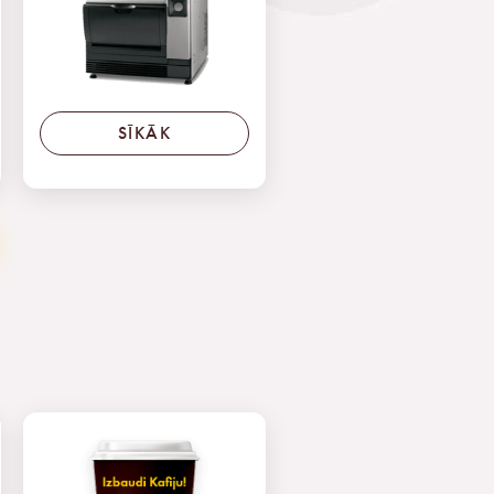
SĪKĀK