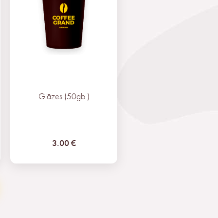
Glāzes (50gb.)
3.00 €