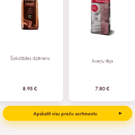
Šokolādes dzēriens
Aveņu tēja
8.95 €
7.80 €
Apskatīt visu preču sortimentu