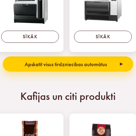
SĪKĀK
SĪKĀK
Apskatīt visus tirdzniecības automātus
Kafijas un citi produkti