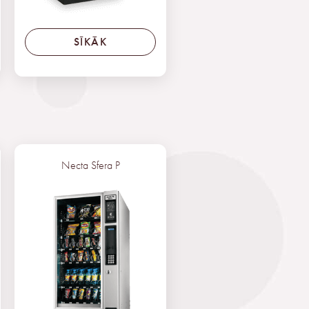
SĪKĀK
Necta Sfera P