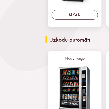
SĪKĀK
Uzkodu automāti
Necta Tango