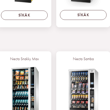
SĪKĀK
SĪKĀK
Necta Snakky Max
Necta Samba