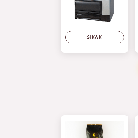
SĪKĀK