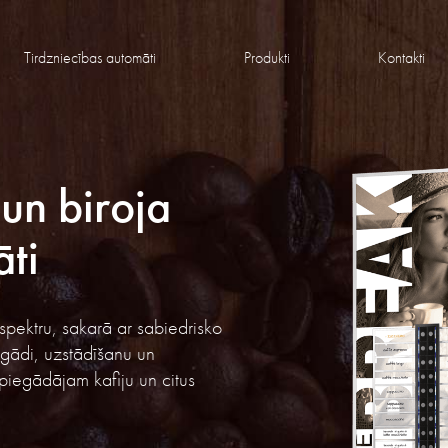
Tirdzniecības automāti
Produkti
Kontakti
 un biroja
āti
pektru, sakarā ar sabiedrisko
egādi, uzstādīšanu un
iegādājam kafiju un citus