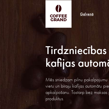
Galvenā
Tirdzniecības
kafijas autom
Mēs sniedzam pilnu pakalpojumu s
vietu un biroju kafijas automātu pi
apkalpošanu. Tostarp bez maksas p
produktus.